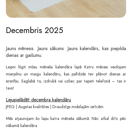
Decembris 2025
Jauns mēnesis. Jauns sākums. Jauns kalendārs, kas piepilda
dienas ar gaišumu.
Laipni lūgti mūsu mēneša kalendāra lapā Katru mēnesi veidojam
mierpilnu un maigu kalendāru, kas palīdzēs tev plānot dienas ar
sirsnību. Saglabā to, izdrukā vai uzliec par tapeti telefonā – tas ir
tavs!
Lejupielādēt decembra kalendāru
JPEG | Augstas kvalitātes | Draudzīgs mobilajām ierīcēm
Mēs atjaunojam šo lapu katra mēneša sākumā. Nāc atkal drīz pēc
nākamā kalendāra