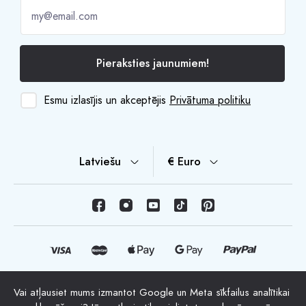
Pieraksties jaunumiem!
Esmu izlasījis un akceptējis
Privātuma politiku
Latviešu
€ Euro
Vai atļausiet mums izmantot Google un Meta sīkfailus analītikai
© Autortiesības 2026 HappyMoon, S.L.U. - happymoon.com