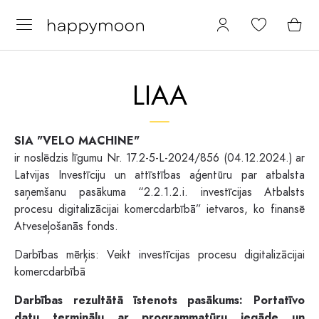
LIAA
SIA "VELO MACHINE"
ir noslēdzis līgumu Nr. 17.2-5-L-2024/856 (04.12.2024.) ar
Latvijas Investīciju un attīstības aģentūru par atbalsta
saņemšanu pasākuma “2.2.1.2.i. investīcijas Atbalsts
procesu digitalizācijai komercdarbībā” ietvaros, ko finansē
Atveseļošanās fonds.
Darbības mērķis: Veikt investīcijas procesu digitalizācijai
komercdarbībā
Darbības rezultātā īstenots pasākums: Portatīvo
datu termināļu ar programmatūru iegāde un