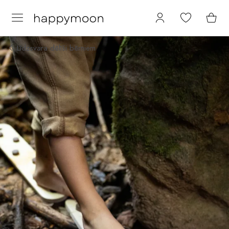
Līdzsvara dēlīši bērniem