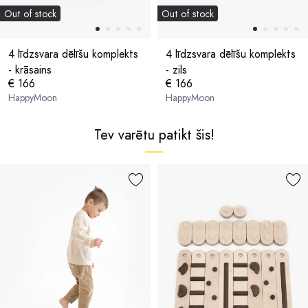
Out of stock
Out of stock
4 līdzsvara dēlīšu komplekts
4 līdzsvara dēlīšu komplekts
- krāsains
- zils
€ 166
€ 166
HappyMoon
HappyMoon
Tev varētu patikt šis!