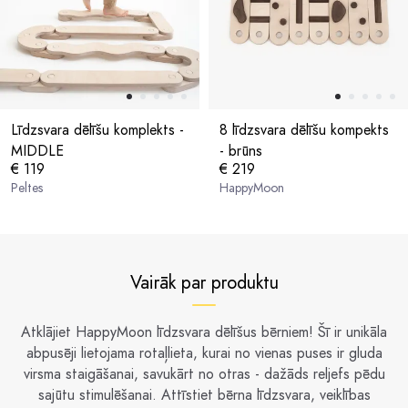
Līdzsvara dēlīšu komplekts -
8 līdzsvara dēlīšu kompekts
MIDDLE
- brūns
€ 119
€ 219
Peltes
HappyMoon
Vairāk par produktu
Atklājiet HappyMoon līdzsvara dēlīšus bērniem! Šī ir unikāla
abpusēji lietojama rotaļlieta, kurai no vienas puses ir gluda
virsma staigāšanai, savukārt no otras - dažāds reljefs pēdu
sajūtu stimulēšanai. Attīstiet bērna līdzsvara, veiklības