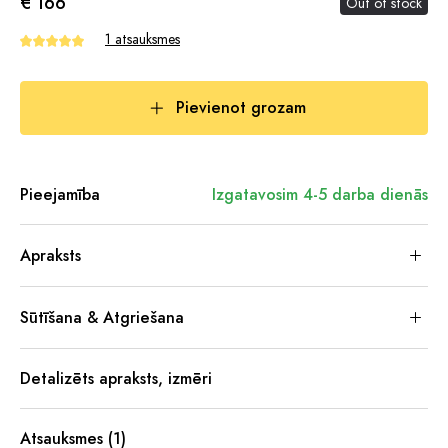
€ 166
Out of stock
1 atsauksmes
Pievienot grozam
Pieejamība
Izgatavosim 4-5 darba dienās
Apraksts
Sūtīšana & Atgriešana
Detalizēts apraksts, izmēri
Atsauksmes (1)