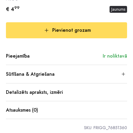
99
€ 4
Jaunums
Pievienot grozam
Pieejamība
Ir noliktavā
Sūtīšana & Atgriešana
Detalizēts apraksts, izmēri
Atsauksmes (0)
SKU:
FRIGG_76851360