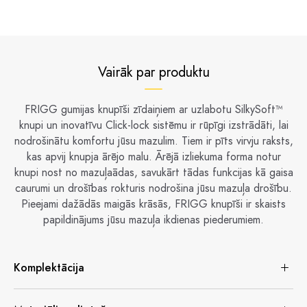
Vairāk par produktu
FRIGG gumijas knupīši zīdaiņiem ar uzlabotu SilkySoft™
knupi un inovatīvu Click-lock sistēmu ir rūpīgi izstrādāti, lai
nodrošinātu komfortu jūsu mazulim. Tiem ir pīts virvju raksts,
kas apvij knupja ārējo malu. Ārējā izliekuma forma notur
knupi nost no mazuļaādas, savukārt tādas funkcijas kā gaisa
caurumi un drošības rokturis nodrošina jūsu mazuļa drošību.
Pieejami dažādās maigās krāsās, FRIGG knupīši ir skaists
papildinājums jūsu mazuļa ikdienas piederumiem.
Komplektācija