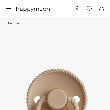
Knupīši