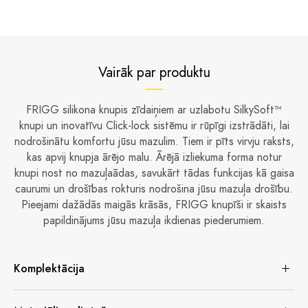
Vairāk par produktu
FRIGG silikona knupis zīdaiņiem ar uzlabotu SilkySoft™
knupi un inovatīvu Click-lock sistēmu ir rūpīgi izstrādāti, lai
nodrošinātu komfortu jūsu mazulim. Tiem ir pīts virvju raksts,
kas apvij knupja ārējo malu. Ārējā izliekuma forma notur
knupi nost no mazuļaādas, savukārt tādas funkcijas kā gaisa
caurumi un drošības rokturis nodrošina jūsu mazuļa drošību.
Pieejami dažādās maigās krāsās, FRIGG knupīši ir skaists
papildinājums jūsu mazuļa ikdienas piederumiem.
Komplektācija