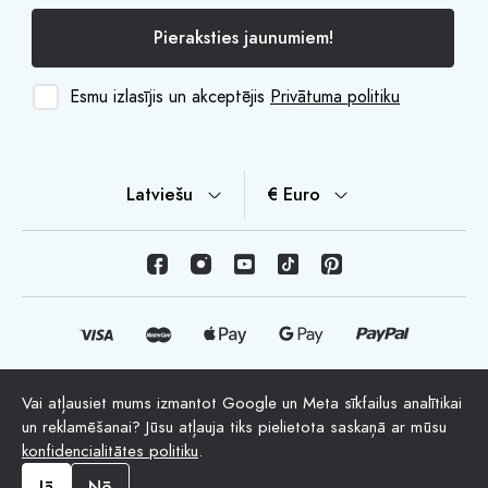
Pieraksties jaunumiem!
Esmu izlasījis un akceptējis
Privātuma politiku
Latviešu
€ Euro
Vai atļausiet mums izmantot Google un Meta sīkfailus analītikai
© Autortiesības 2026 HappyMoon, S.L.U. - happymoon.com
un reklamēšanai? Jūsu atļauja tiks pielietota saskaņā ar mūsu
"HappyMoon®", "Peltes®" un visi uzņēmuma logotipi ir
konfidencialitātes politiku
.
HappyMoon, S.L. reģistrētas preču zīmes
Jā
Nē