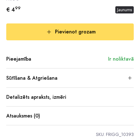
99
€ 4
Jaunums
Pievienot grozam
Pieejamība
Ir noliktavā
Sūtīšana & Atgriešana
Detalizēts apraksts, izmēri
Atsauksmes (0)
SKU:
FRIGG_10393