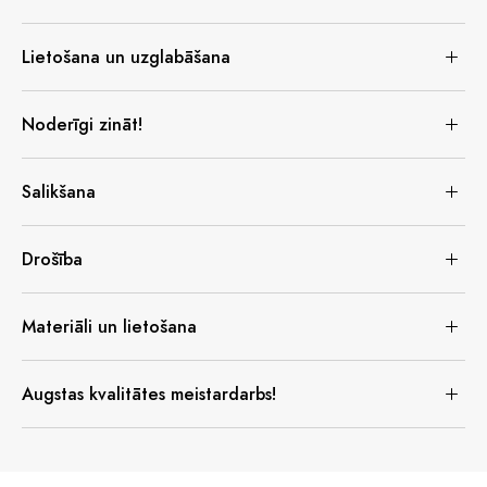
Lietošana un uzglabāšana
Noderīgi zināt!
Salikšana
Drošība
Materiāli un lietošana
Augstas kvalitātes meistardarbs!