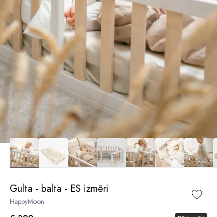
Gulta - balta - ES izmēri
HappyMoon