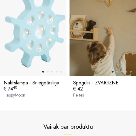
Naktslampa - Sniegpārsliņa
Spogulis - ZVAIGZNE
40
€ 74
€ 42
HappyMoon
Peltes
Vairāk par produktu