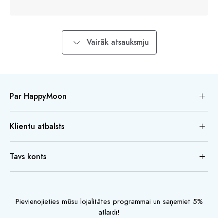
Vairāk atsauksmju
Par HappyMoon
Klientu atbalsts
Tavs konts
Pievienojieties mūsu lojalitātes programmai un saņemiet 5%
atlaidi!