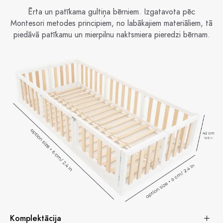
Ērta un patīkama gultiņa bērniem. Izgatavota pēc
Montesori metodes principiem, no labākajiem materiāliem, tā
piedāvā patīkamu un mierpilnu naktsmiera pieredzi bērnam.
Komplektācija