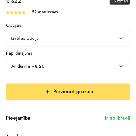
€ 322
ES izmēri
52 atsauksmes
Opcijas
Izvēlies opciju
Papildinājums
Ar durvīm
+€ 20
Pievienot grozam
Pieejamība
Ir noliktavā