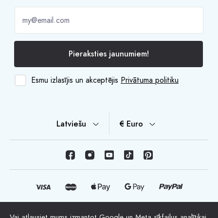
Pieraksties jaunumiem!
Esmu izlasījis un akceptējis
Privātuma politiku
Latviešu
€ Euro
Vai atļausiet mums izmantot Google un Meta sīkfailus analītikai