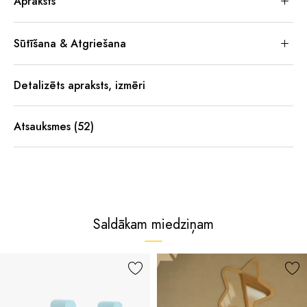
Apraksts
Sūtīšana & Atgriešana
Detalizēts apraksts, izmēri
Atsauksmes (52)
Saldākam miedziņam