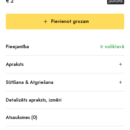
€ 2
Jaunums
Pievienot grozam
Pieejamība
Ir noliktavā
Apraksts
Sūtīšana & Atgriešana
Detalizēts apraksts, izmēri
Atsauksmes (0)