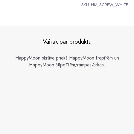
SKU:
HM_SCREW_WHITE
Vairāk par produktu
HappyMoon skrūve priekš HappyMoon trepītēm un
HappyMoon šūpolītēm/rampas/arkas.