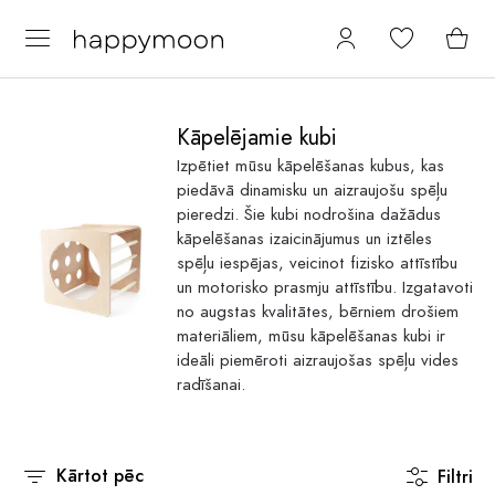
Kāpelējamie kubi
Izpētiet mūsu kāpelēšanas kubus, kas
piedāvā dinamisku un aizraujošu spēļu
pieredzi. Šie kubi nodrošina dažādus
kāpelēšanas izaicinājumus un iztēles
spēļu iespējas, veicinot fizisko attīstību
un motorisko prasmju attīstību. Izgatavoti
no augstas kvalitātes, bērniem drošiem
materiāliem, mūsu kāpelēšanas kubi ir
ideāli piemēroti aizraujošas spēļu vides
radīšanai.
Kārtot pēc
Filtri