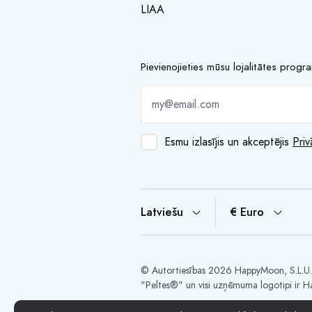
LIAA
Pievienojieties mūsu lojalitātes prog
Esmu izlasījis un akceptējis
Priv
Latviešu
€ Euro
© Autortiesības 2026 HappyMoon, S.L.
"Peltes®" un visi uzņēmuma logotipi ir H