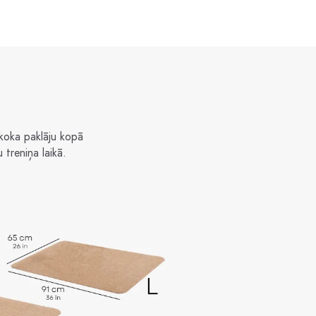
 koka paklāju kopā
treniņa laikā.