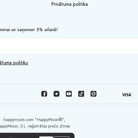
Privātuma politika
rammai un saņemiet 5% atlaidi!
ātuma politiku
U. - happymoon.com "HappyMoon®",
appyMoon, S.L. reģistrētas preču zīmes