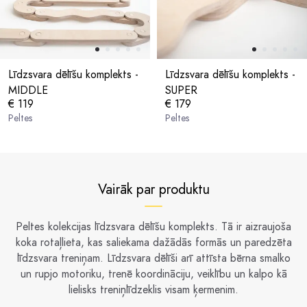
Līdzsvara dēlīšu komplekts -
Līdzsvara dēlīšu komplekts -
MIDDLE
SUPER
€ 119
€ 179
Peltes
Peltes
Vairāk par produktu
Peltes kolekcijas līdzsvara dēlīšu komplekts. Tā ir aizraujoša
koka rotaļlieta, kas saliekama dažādās formās un paredzēta
līdzsvara treniņam. Līdzsvara dēlīši arī attīsta bērna smalko
un rupjo motoriku, trenē koordināciju, veiklību un kalpo kā
lielisks treniņlīdzeklis visam ķermenim.