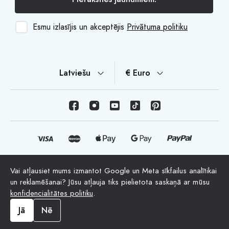
Esmu izlasījis un akceptējis
Privātuma politiku
Latviešu
€ Euro
Vai atļausiet mums izmantot Google un Meta sīkfailus analītikai
© Autortiesības 2026 HappyMoon, S.L.U. - happymoon.com
un reklamēšanai? Jūsu atļauja tiks pielietota saskaņā ar mūsu
"HappyMoon®", "Peltes®" un visi uzņēmuma logotipi ir
konfidencialitātes politiku
.
HappyMoon, S.L. reģistrētas preču zīmes
Jā
Nē