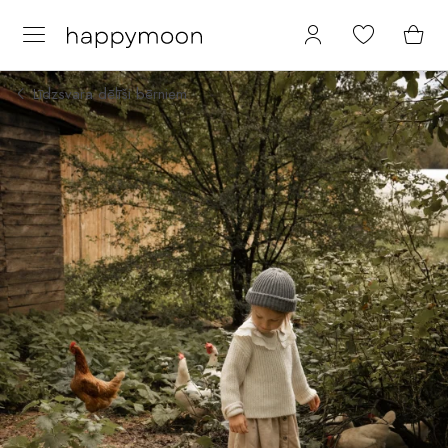
Līdzsvara dēlīši bērniem