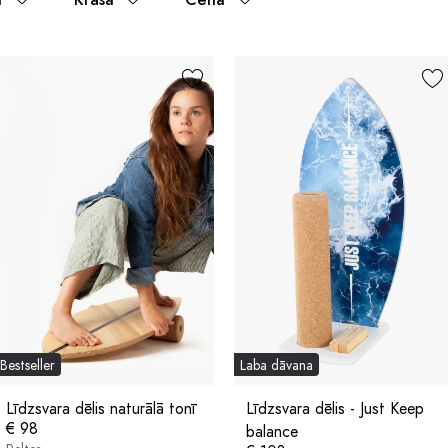
Bestseller
Laba dāvana
Līdzsvara dēlis naturālā tonī
Līdzsvara dēlis - Just Keep
€ 98
balance