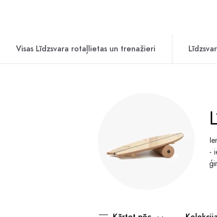
Visas Līdzsvara rotaļlietas un trenažieri
Līdzsva
L
Ie
- 
ģi
Kārtot pēc
Kolekcij