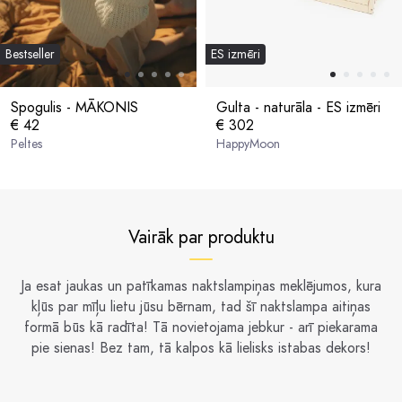
Bestseller
ES izmēri
Spogulis - MĀKONIS
Gulta - naturāla - ES izmēri
€ 42
€ 302
Peltes
HappyMoon
Vairāk par produktu
Ja esat jaukas un patīkamas naktslampiņas meklējumos, kura
kļūs par mīļu lietu jūsu bērnam, tad šī naktslampa aitiņas
formā būs kā radīta! Tā novietojama jebkur - arī piekarama
pie sienas! Bez tam, tā kalpos kā lielisks istabas dekors!