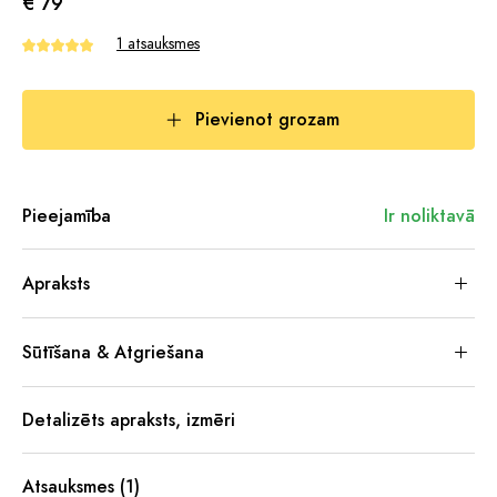
€ 79
1 atsauksmes
Pievienot grozam
Pieejamība
Ir noliktavā
Apraksts
Sūtīšana & Atgriešana
Detalizēts apraksts, izmēri
Atsauksmes (1)