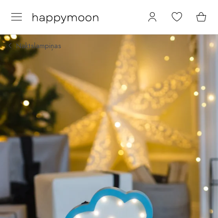
Naktslampiņas