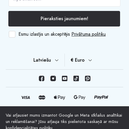
Pieraksties jaunumiem!
Esmu izlasījis un akceptējis
Privātuma politiku
Latviešu
€ Euro
Vai atļausiet mums izmantot Google un Meta sīkfailus analītikai
© Autortiesības 2026 HappyMoon, S.L.U. - happymoon.com
un reklamēšanai? Jūsu atļauja tiks pielietota saskaņā ar mūsu
"HappyMoon®", "Peltes®" un visi uzņēmuma logotipi ir
konfidencialitātes politiku
.