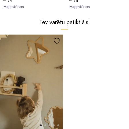
€ 79
€ 74
HappyMoon
HappyMoon
Tev varētu patikt šis!