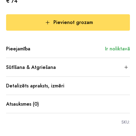
€ 74
Pievienot grozam
Pieejamība
Ir noliktavā
Sūtīšana & Atgriešana
Detalizēts apraksts, izmēri
Atsauksmes (0)
SKU: