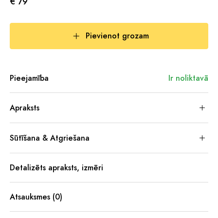
€ 79
Pievienot grozam
Pieejamība
Ir noliktavā
Apraksts
Sūtīšana & Atgriešana
Detalizēts apraksts, izmēri
Atsauksmes (0)