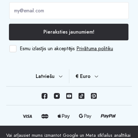
Pieraksties jaunumiem!
Esmu izlasījis un akceptējis
Privātuma politiku
Latviešu
€ Euro
Vai atļausiet mums izmantot Google un Meta sīkfailus analītikai
© Autortiesības 2026 HappyMoon, S.L.U. - happymoon.com