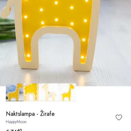
Naktslampa - Žirafe
HappyMoon
40