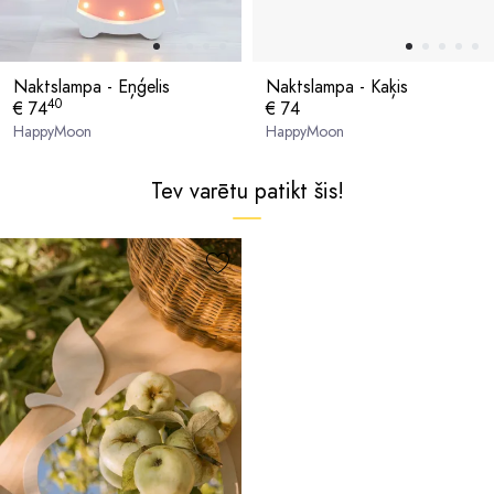
Naktslampa - Eņģelis
Naktslampa - Kaķis
40
€ 74
€ 74
HappyMoon
HappyMoon
Tev varētu patikt šis!