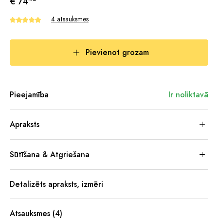
€ 74
4 atsauksmes
Pievienot grozam
Pieejamība
Ir noliktavā
Apraksts
Sūtīšana & Atgriešana
Detalizēts apraksts, izmēri
Atsauksmes (4)