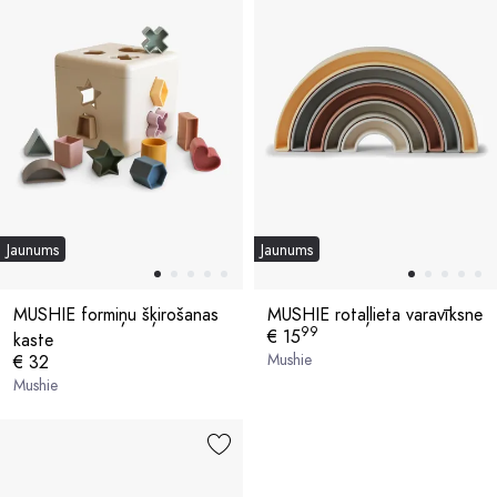
Jaunums
Jaunums
MUSHIE formiņu šķirošanas
MUSHIE rotaļlieta varavīksne
99
€ 15
kaste
Mushie
€ 32
Mushie