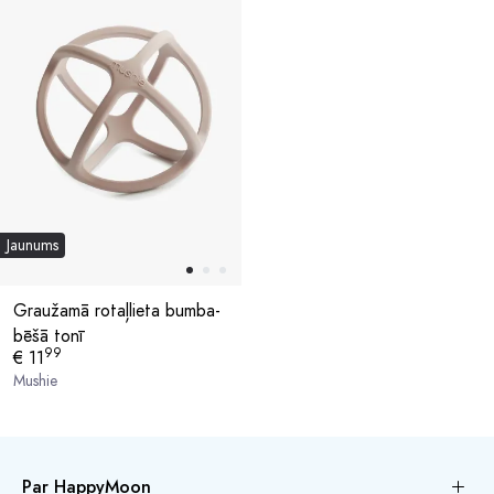
Jaunums
Graužamā rotaļlieta bumba-
bēšā tonī
99
€ 11
Mushie
Par HappyMoon