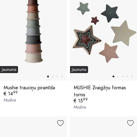
Jaunums
Jaunums
Mushie trauciņu piramīda
MUSHIE Zvaigžņu formas
99
€ 14
tornis
99
Mushie
€ 15
Mushie