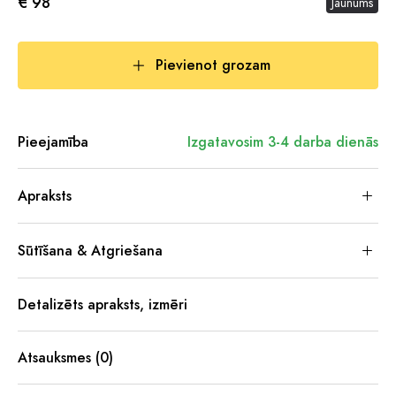
€ 98
Jaunums
Pievienot grozam
Pieejamība
Izgatavosim 3-4 darba dienās
Apraksts
Sūtīšana & Atgriešana
Detalizēts apraksts, izmēri
Atsauksmes (0)