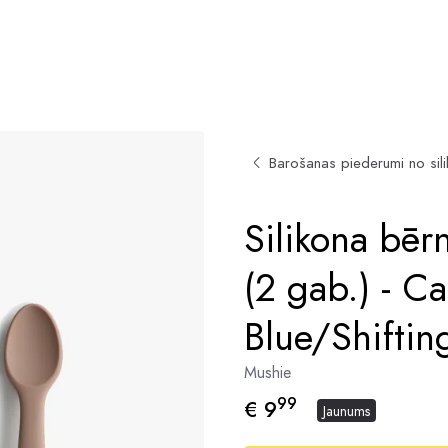
Barošanas piederumi no sil
Silikona bērn
(2 gab.) - C
Blue/Shiftin
Mushie
99
€ 9
Jaunums