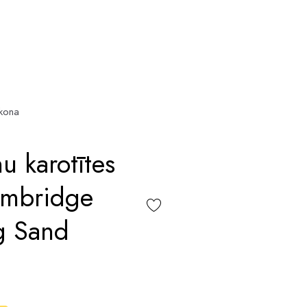
ikona
u karotītes
ambridge
g Sand