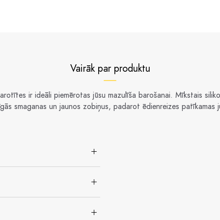
Vairāk par produktu
arotītes ir ideāli piemērotas jūsu mazulīša barošanai. Mīkstais sili
īgās smaganas un jaunos zobiņus, padarot ēdienreizes patīkamas 