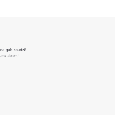
kona gals saudzē
jums abiem!