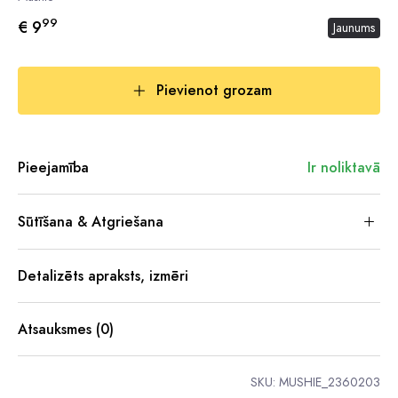
99
€ 9
Jaunums
Pievienot grozam
Pieejamība
Ir noliktavā
Sūtīšana & Atgriešana
Detalizēts apraksts, izmēri
Atsauksmes (0)
SKU:
MUSHIE_2360203