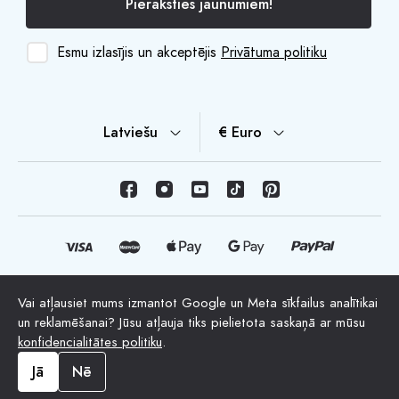
Pieraksties jaunumiem!
Esmu izlasījis un akceptējis
Privātuma politiku
Latviešu
€ Euro
Vai atļausiet mums izmantot Google un Meta sīkfailus analītikai
© Autortiesības 2026 HappyMoon, S.L.U. - happymoon.com
un reklamēšanai? Jūsu atļauja tiks pielietota saskaņā ar mūsu
"HappyMoon®", "Peltes®" un visi uzņēmuma logotipi ir
konfidencialitātes politiku
.
HappyMoon, S.L. reģistrētas preču zīmes
Jā
Nē