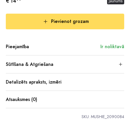
€ 14
Jaunums
Pievienot grozam
Pieejamība
Ir noliktavā
Sūtīšana & Atgriešana
Detalizēts apraksts, izmēri
Atsauksmes (0)
SKU:
MUSHIE_2090084