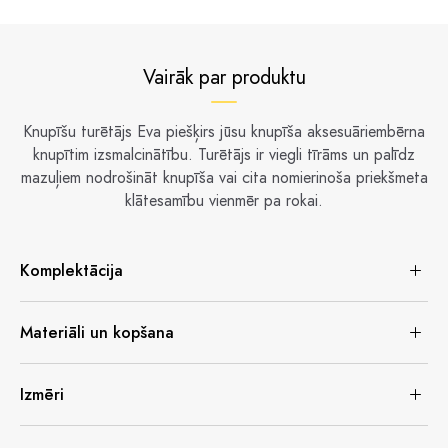
Vairāk par produktu
Knupīšu turētājs Eva piešķirs jūsu knupīša aksesuāriembērna
knupītim izsmalcinātību. Turētājs ir viegli tīrāms un palīdz
mazuļiem nodrošināt knupīša vai cita nomierinoša priekšmeta
klātesamību vienmēr pa rokai.
Komplektācija
Materiāli un kopšana
Izmēri