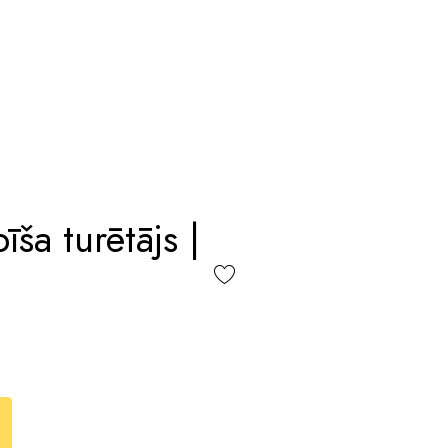
īša turētājs |
l