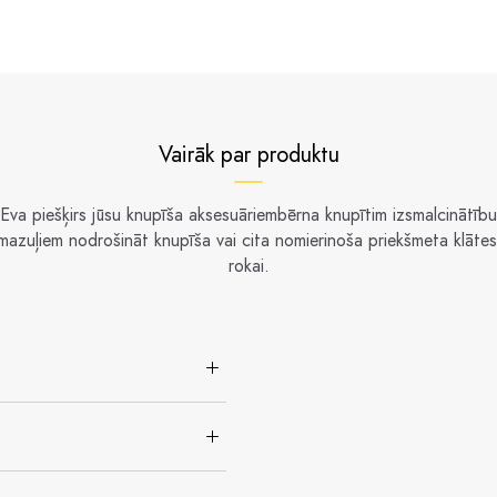
Vairāk par produktu
Eva piešķirs jūsu knupīša aksesuāriembērna knupītim izsmalcinātību. 
 mazuļiem nodrošināt knupīša vai cita nomierinoša priekšmeta klāte
rokai.