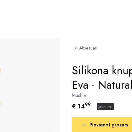
Aksesuāri
Silikona knup
Eva - Natura
Mushie
99
€ 14
Jaunums
Pievienot grozam