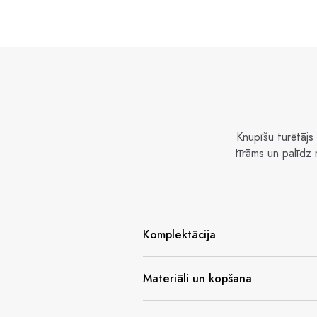
Knupīšu turētājs 
tīrāms un palīdz
Komplektācija
Materiāli un kopšana