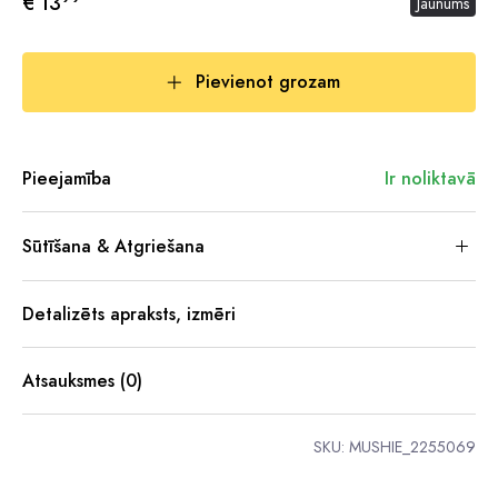
€ 13
Jaunums
Pievienot grozam
Pieejamība
Ir noliktavā
Sūtīšana & Atgriešana
Detalizēts apraksts, izmēri
Atsauksmes (0)
SKU:
MUSHIE_2255069