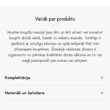
Vairāk par produktu
Mushie knupīšu maciņš ļaus ātri un ērti atrast vai novietot
knupīti drošā vietā, kamēr to nelieto mazulis. Turētājs ir
aprīkots ar izturīgu siksniņu un spēj ietilpināt līdz trim
zīžamajiem knupīšiem. Zviedrijā veidotais dizains ir
izgatavots no pārtikas kvalitātes droša silikona un to var
viegli piestiprināt pie somas vai ratiņiem.
Komplektācija
Materiāli un lietošana