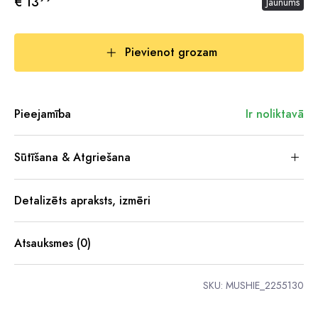
€ 13
Jaunums
Pievienot grozam
Pieejamība
Ir noliktavā
Sūtīšana & Atgriešana
Detalizēts apraksts, izmēri
Atsauksmes (0)
SKU:
MUSHIE_2255130