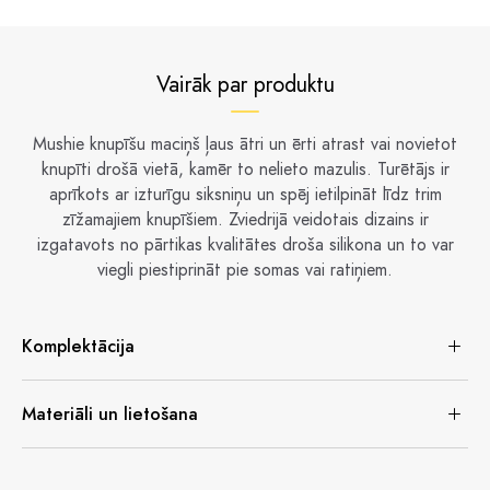
Vairāk par produktu
Mushie knupīšu maciņš ļaus ātri un ērti atrast vai novietot
knupīti drošā vietā, kamēr to nelieto mazulis. Turētājs ir
aprīkots ar izturīgu siksniņu un spēj ietilpināt līdz trim
zīžamajiem knupīšiem. Zviedrijā veidotais dizains ir
izgatavots no pārtikas kvalitātes droša silikona un to var
viegli piestiprināt pie somas vai ratiņiem.
Komplektācija
Materiāli un lietošana