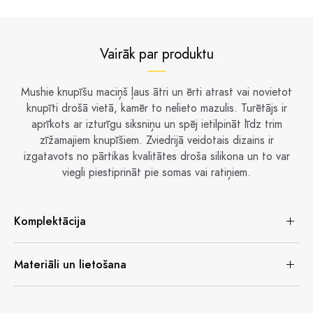
Vairāk par produktu
Mushie knupīšu maciņš ļaus ātri un ērti atrast vai novietot
knupīti drošā vietā, kamēr to nelieto mazulis. Turētājs ir
aprīkots ar izturīgu siksniņu un spēj ietilpināt līdz trim
zīžamajiem knupīšiem. Zviedrijā veidotais dizains ir
izgatavots no pārtikas kvalitātes droša silikona un to var
viegli piestiprināt pie somas vai ratiņiem.
Komplektācija
Materiāli un lietošana