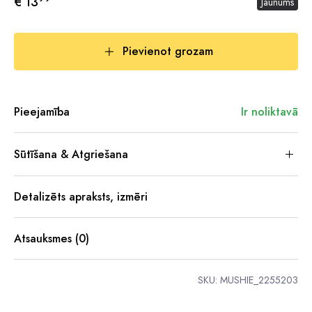
€ 13
Jaunums
Pievienot grozam
Pieejamība
Ir noliktavā
Sūtīšana & Atgriešana
Detalizēts apraksts, izmēri
Atsauksmes (0)
SKU:
MUSHIE_2255203