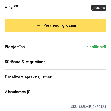
99
€ 15
Jaunums
Pievienot grozam
Pieejamība
Ir noliktavā
Sūtīšana & Atgriešana
Detalizēts apraksts, izmēri
Atsauksmes (0)
SKU:
MUSHIE_2470124