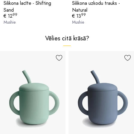
Silikona lacīte - Shifting
Silikona uzkodu trauks -
Sand
Natural
99
99
€ 12
€ 13
Mushie
Mushie
Vēlies citā krāsā?