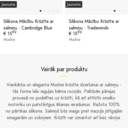
Jaunums
Jaunums
Silikona Mācību Krūzīte ar
Silikona Mācību Krūzīte ar
salmiņu - Cambridge Blue
salmiņu - Tradewinds
99
99
€ 15
€ 15
Mushie
Mushie
Vairāk par produktu
Vienkārša un eleganta Mushie krūzīte dzeršanai ar salmiņu -
tās forma labi ieguļas bērna rociņās. Palīdzēs pārejas
procesā no pudelītes uz krūzīti, kā arī attīstīs smalko
motoriku un patstāvīgus ēšanas ieradumus. Ražota 100%
no pārtikas silikona. Salmiņš būs maigs pret mazuļa jūtīgajām
smaganām un zobiņiem. Krūzīti var izmantot arī bez vāciņa.