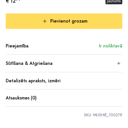
€ 12
Jaunums
Pievienot grozam
Pieejamība
Ir noliktavā
Sūtīšana & Atgriešana
Detalizēts apraksts, izmēri
Atsauksmes (0)
SKU:
MUSHIE_100219