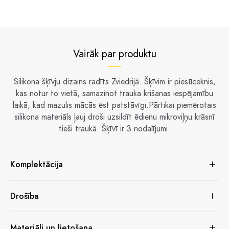
Vairāk par produktu
Silikona šķīvju dizains radīts Zviedrijā. Šķīvim ir piesūceknis,
kas notur to vietā, samazinot trauka krišanas iespējamību
laikā, kad mazulis mācās ēst patstāvīgi.Pārtikai piemērotais
silikona materiāls ļauj droši uzsildīt ēdienu mikroviļņu krāsnī
tieši traukā. Šķīvī ir 3 nodalījumi.
Komplektācija
Drošība
Materiāli un lietošana