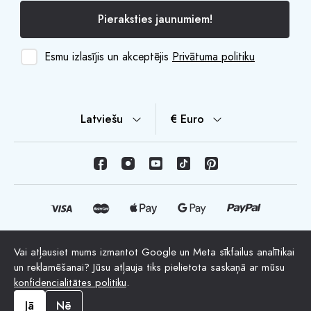
Pieraksties jaunumiem!
Esmu izlasījis un akceptējis
Privātuma politiku
Latviešu
€ Euro
Vai atļausiet mums izmantot Google un Meta sīkfailus analītikai
© Autortiesības 2026 HappyMoon, S.L.U. - happymoon.com
un reklamēšanai? Jūsu atļauja tiks pielietota saskaņā ar mūsu
"HappyMoon®", "Peltes®" un visi uzņēmuma logotipi ir
konfidencialitātes politiku
.
HappyMoon, S.L. reģistrētas preču zīmes
Jā
Nē