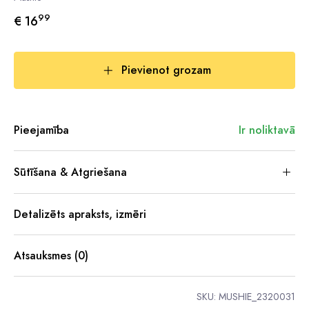
99
€ 16
Pievienot grozam
Pieejamība
Ir noliktavā
Sūtīšana & Atgriešana
Detalizēts apraksts, izmēri
Atsauksmes (0)
SKU:
MUSHIE_2320031