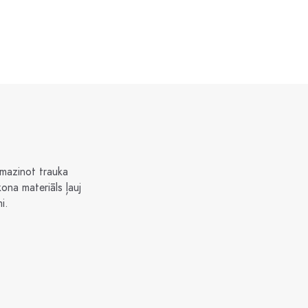
samazinot trauka
kona materiāls ļauj
i.