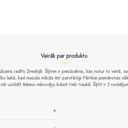
Vairāk par produktu
 dizains radīts Zviedrijā. Šķīvim ir piesūceknis, kas notur to vietā, 
bu laikā, kad mazulis mācās ēst patstāvīgi.Pārtikai piemērotais sili
roši uzsildīt ēdienu mikroviļņu krāsnī tieši traukā. Šķīvī ir 3 nodalījum