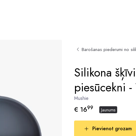
Barošanas piederumi no sil
Silikona šķīvi
piesūcekni -
Mushie
99
€ 16
Jaunums
Pievienot grozam