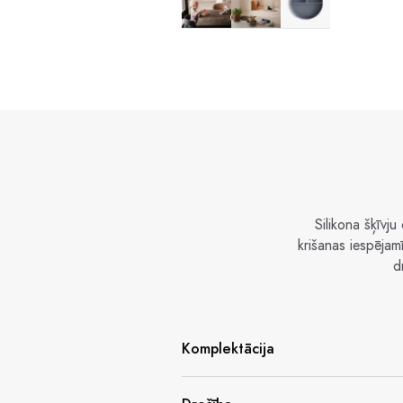
Silikona šķīvju
krišanas iespējamī
d
Komplektācija