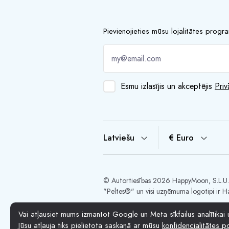
Pievienojieties mūsu lojalitātes prog
Esmu izlasījis un akceptējis
Priv
Latviešu
€ Euro
© Autortiesības 2026 HappyMoon, S.L.
"Peltes®" un visi uzņēmuma logotipi ir H
Vai atļausiet mums izmantot Google un Meta sīkfailus analītikai
Jūsu atļauja tiks pielietota saskaņā ar mūsu
konfidencialitātes po