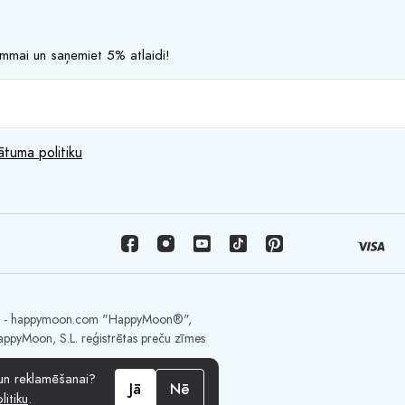
rammai un saņemiet 5% atlaidi!
ātuma politiku
U. - happymoon.com "HappyMoon®",
appyMoon, S.L. reģistrētas preču zīmes
 un reklamēšanai?
Jā
Nē
litiku
.