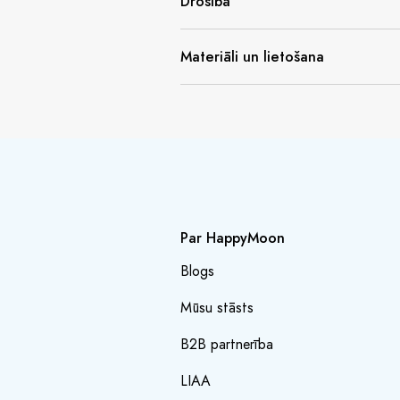
Drošība
Materiāli un lietošana
Par HappyMoon
Blogs
Mūsu stāsts
B2B partnerība
LIAA