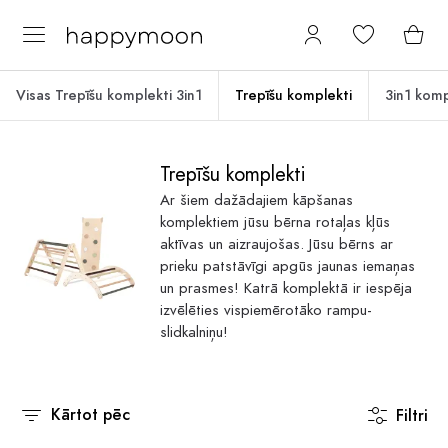
Visas Trepīšu komplekti 3in1
Trepīšu komplekti
3in1 komp
Trepīšu komplekti
Ar šiem dažādajiem kāpšanas
komplektiem jūsu bērna rotaļas kļūs
aktīvas un aizraujošas. Jūsu bērns ar
prieku patstāvīgi apgūs jaunas iemaņas
un prasmes! Katrā komplektā ir iespēja
izvēlēties vispiemērotāko rampu-
slidkalniņu!
Kārtot pēc
Filtri