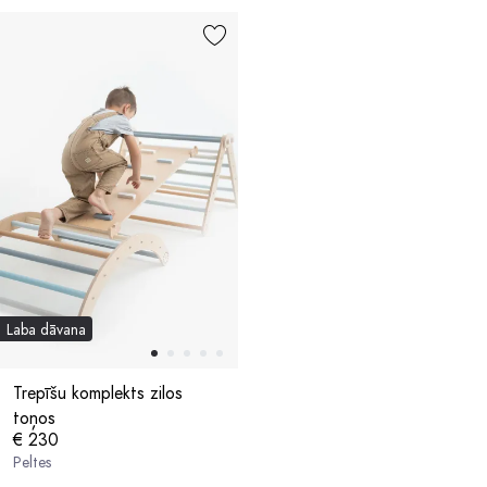
Laba dāvana
Trepīšu komplekts zilos
toņos
€ 230
Peltes