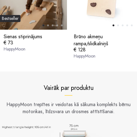
Bestseller
Sienas stiprinājums
Brūno akmeņu
€ 73
rampa/slidkalniņš
HappyMoon
€ 128
HappyMoon
Vairāk par produktu
HappyMoon trepītes ir veidotas kā sākuma komplekts bērnu
motorikas, līdzsvara un drosmes attīstīšanai.