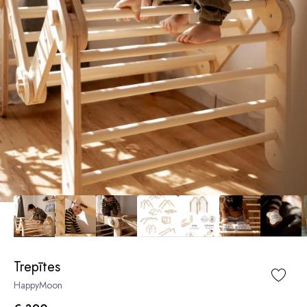
Trepītes
HappyMoon