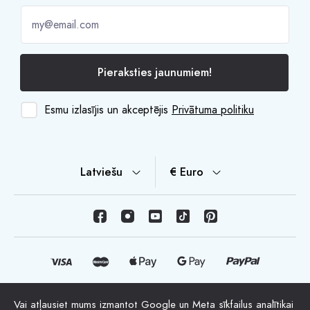
Pieraksties jaunumiem!
Esmu izlasījis un akceptējis
Privātuma politiku
Latviešu
€ Euro
Vai atļausiet mums izmantot Google un Meta sīkfailus analītikai
© Autortiesības 2026 HappyMoon, S.L.U. - happymoon.com