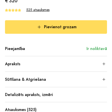
€ 320
525 atsauksmes
Pievienot grozam
Pieejamība
Ir noliktavā
Apraksts
Sūtīšana & Atgriešana
Detalizēts apraksts, izmēri
Atsauksmes (525)