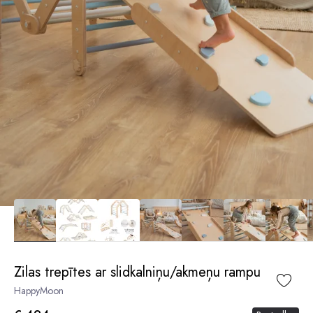
Zilas trepītes ar slidkalniņu/akmeņu rampu
HappyMoon