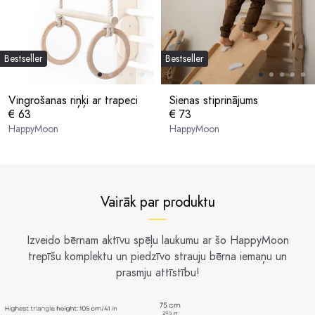
Bestseller
Bestseller
Vingrošanas riņķi ar trapeci
Sienas stiprinājums
€ 63
€ 73
HappyMoon
HappyMoon
Vairāk par produktu
Izveido bērnam aktīvu spēļu laukumu ar šo HappyMoon
trepīšu komplektu un piedzīvo strauju bērna iemaņu un
prasmju attīstību!