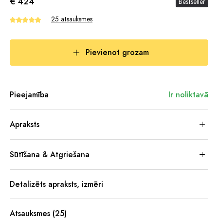
€ 424
Bestseller
25 atsauksmes
Pievienot grozam
Pieejamība
Ir noliktavā
Apraksts
Sūtīšana & Atgriešana
Detalizēts apraksts, izmēri
Atsauksmes (25)