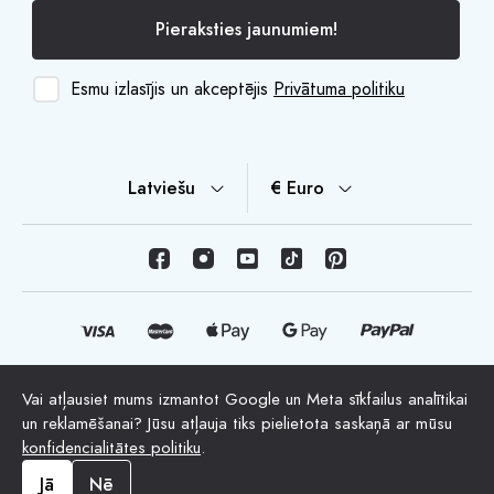
Pieraksties jaunumiem!
Esmu izlasījis un akceptējis
Privātuma politiku
Latviešu
€ Euro
Vai atļausiet mums izmantot Google un Meta sīkfailus analītikai
© Autortiesības 2026 HappyMoon, S.L.U. - happymoon.com
un reklamēšanai? Jūsu atļauja tiks pielietota saskaņā ar mūsu
"HappyMoon®", "Peltes®" un visi uzņēmuma logotipi ir
konfidencialitātes politiku
.
HappyMoon, S.L. reģistrētas preču zīmes
Jā
Nē