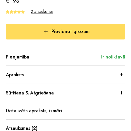
€ 193
2 atsauksmes
Pievienot grozam
Pieejamība
Ir noliktavā
Apraksts
Sūtīšana & Atgriešana
Detalizēts apraksts, izmēri
Atsauksmes (2)