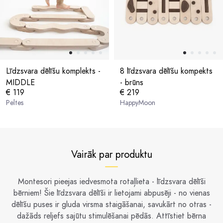
Līdzsvara dēlīšu komplekts -
8 līdzsvara dēlīšu kompekts
MIDDLE
- brūns
€ 119
€ 219
Peltes
HappyMoon
Vairāk par produktu
Montesori pieejas iedvesmota rotaļlieta - līdzsvara dēlīši
bērniem! Šie līdzsvara dēlīši ir lietojami abpusēji - no vienas
dēlīšu puses ir gluda virsma staigāšanai, savukārt no otras -
dažāds reljefs sajūtu stimulēšanai pēdās. Attīstiet bērna