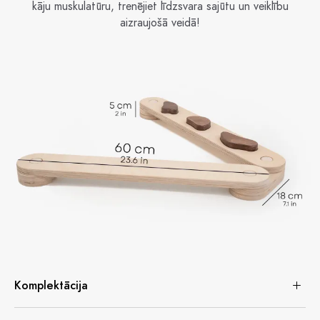
kāju muskulatūru, trenējiet līdzsvara sajūtu un veiklību
aizraujošā veidā!
Komplektācija