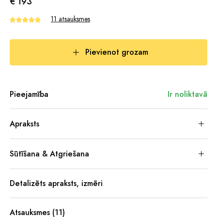
€ 193
11 atsauksmes
Pievienot grozam
Pieejamība
Ir noliktavā
Apraksts
Sūtīšana & Atgriešana
Detalizēts apraksts, izmēri
Atsauksmes (11)