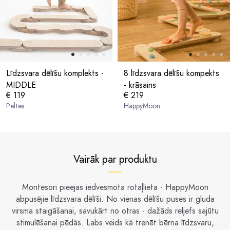
Līdzsvara dēlīšu komplekts -
8 līdzsvara dēlīšu kompekts
MIDDLE
- krāsains
€ 119
€ 219
Peltes
HappyMoon
Vairāk par produktu
Montesori pieejas iedvesmota rotaļlieta - HappyMoon
abpusējie līdzsvara dēlīši. No vienas dēlīšu puses ir gluda
virsma staigāšanai, savukārt no otras - dažāds reljefs sajūtu
stimulēšanai pēdās. Labs veids kā trenēt bērna līdzsvaru,