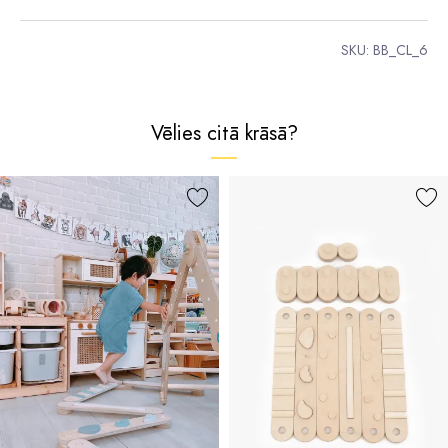
SKU:
BB_CL_6
Vēlies citā krāsā?