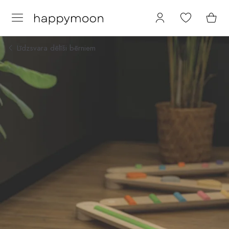
Līdzsvara dēlīši bērniem