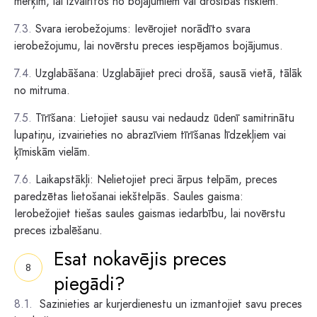
mērķim, lai izvairītos no bojājumiem vai drošības riskiem.
Svara ierobežojums: Ievērojiet norādīto svara
ierobežojumu, lai novērstu preces iespējamos bojājumus.
Uzglabāšana: Uzglabājiet preci drošā, sausā vietā, tālāk
no mitruma.
Tīrīšana: Lietojiet sausu vai nedaudz ūdenī samitrinātu
lupatiņu, izvairieties no abrazīviem tīrīšanas līdzekļiem vai
ķīmiskām vielām.
Laikapstākļi: Nelietojiet preci ārpus telpām, preces
paredzētas lietošanai iekštelpās. Saules gaisma:
Ierobežojiet tiešas saules gaismas iedarbību, lai novērstu
preces izbalēšanu.
Esat nokavējis preces
piegādi?
Sazinieties ar kurjerdienestu un izmantojiet savu preces