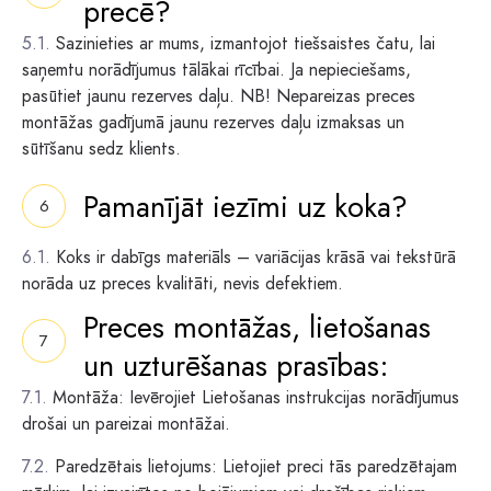
precē?
Sazinieties ar mums, izmantojot tiešsaistes čatu, lai
saņemtu norādījumus tālākai rīcībai. Ja nepieciešams,
pasūtiet jaunu rezerves daļu. NB! Nepareizas preces
montāžas gadījumā jaunu rezerves daļu izmaksas un
sūtīšanu sedz klients.
Pamanījāt iezīmi uz koka?
Koks ir dabīgs materiāls – variācijas krāsā vai tekstūrā
norāda uz preces kvalitāti, nevis defektiem.
Preces montāžas, lietošanas
un uzturēšanas prasības:
Montāža: Ievērojiet Lietošanas instrukcijas norādījumus
drošai un pareizai montāžai.
Paredzētais lietojums: Lietojiet preci tās paredzētajam