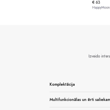
€ 63
HappyMoon
Izveido inte
Komplektācija
Multifunkcionālas un ērti salieka