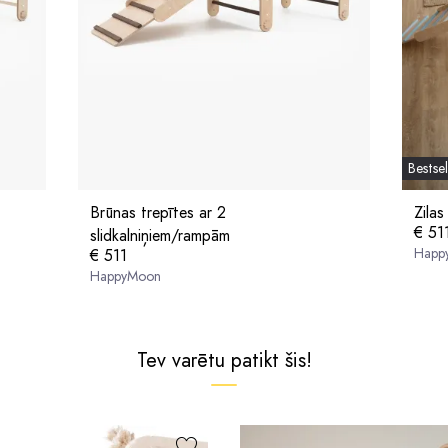
Bestsel
Brūnas trepītes ar 2
Zilas
€ 51
slidkalniņiem/rampām
Happ
€ 511
HappyMoon
Tev varētu patikt šis!