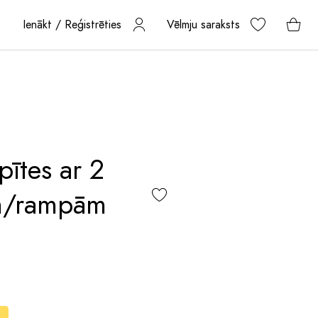
Ienākt / Reģistrēties
Vēlmju saraksts
pītes ar 2
em/rampām