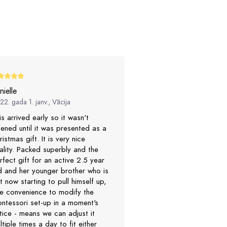
nielle
2. gada 1. janv., Vācija
is arrived early so it wasn't
ened until it was presented as a
ristmas gift. It is very nice
ality. Packed superbly and the
rfect gift for an active 2.5 year
d and her younger brother who is
st now starting to pull himself up,
e convenience to modify the
ntessori set-up in a moment's
tice - means we can adjust it
ltiple times a day to fit either