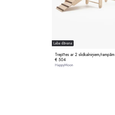
Laba dāvana
Trepītes ar 2 slidkalniņiem/rampām
€ 504
HappyMoon