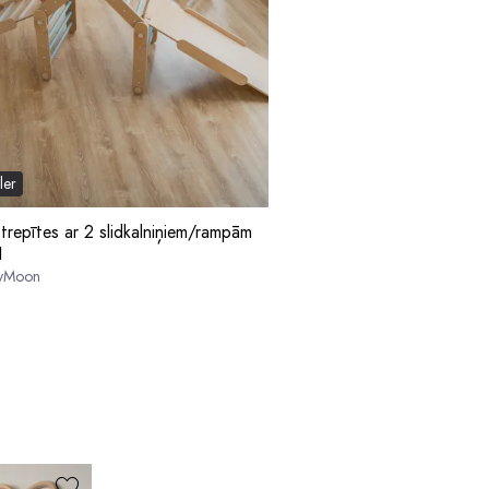
ler
 trepītes ar 2 slidkalniņiem/rampām
1
yMoon