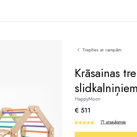
Trepītes ar rampām
Krāsainas tre
slidkalniņi
HappyMoon
€ 511
71 atsauksmes