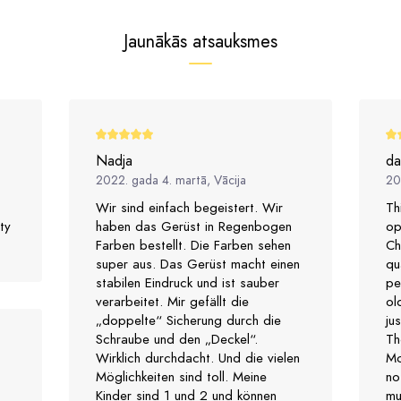
Jaunākās atsauksmes
Nadja
da
2022. gada 4. martā, Vācija
202
Wir sind einfach begeistert. Wir
Th
ty
haben das Gerüst in Regenbogen
op
Farben bestellt. Die Farben sehen
Ch
super aus. Das Gerüst macht einen
qu
stabilen Eindruck und ist sauber
pe
verarbeitet. Mir gefällt die
ol
„doppelte“ Sicherung durch die
ju
Schraube und den „Deckel“.
Th
Wirklich durchdacht. Und die vielen
Mo
Möglichkeiten sind toll. Meine
no
Kinder sind 1 und 2 und können
mu