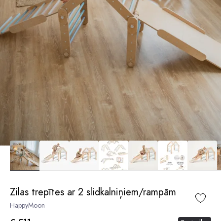
Zilas trepītes ar 2 slidkalniņiem/rampām
HappyMoon