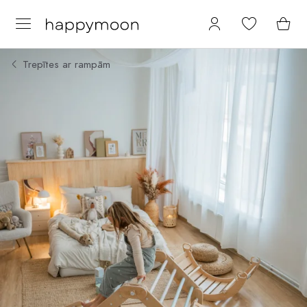
Trepītes ar rampām