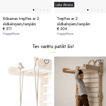
Laba dāvana
Krāsainas trepītes ar 2
Trepītes ar 2
slidkalniņiem/rampām
slidkalniņiem/rampām
€ 511
€ 504
HappyMoon
HappyMoon
Tev varētu patikt šis!