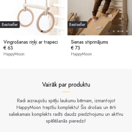
Bestseller
Bestseller
Vingrošanas riņķi ar trapeci
Sienas stiprinājums
€ 63
€ 73
HappyMoon
HappyMoon
Vairāk par produktu
Radi aizraujošu spēļu laukumu bērnam, izmantojot
HappyMoon trepīšu komplektu! Šis drošais un ērti
saliekamais komplekts radīs daudz piedzīvojumu un aktīvu
spēlēšanās pieredzi!