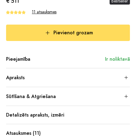
€ 511
Bestseller
11 atsauksmes
Pievienot grozam
Pieejamība
Ir noliktavā
Apraksts
Sūtīšana & Atgriešana
Detalizēts apraksts, izmēri
Atsauksmes (11)