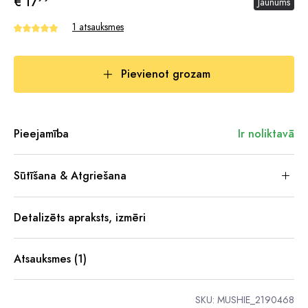
€ 17
Jaunums
1 atsauksmes
Pievienot grozam
Pieejamība
Ir noliktavā
Sūtīšana & Atgriešana
Detalizēts apraksts, izmēri
Atsauksmes (1)
SKU:
MUSHIE_2190468