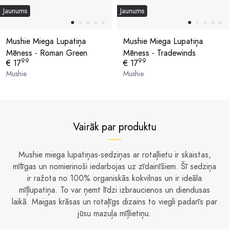
Jaunums
Jaunums
Mushie Miega Lupatiņa
Mushie Miega Lupatiņa
Mēness - Roman Green
Mēness - Tradewinds
99
99
€ 17
€ 17
Mushie
Mushie
Vairāk par produktu
Mushie miega lupatiņas-sedziņas ar rotaļlietu ir skaistas,
mīlīgas un nomierinoši iedarbojas uz zīdainīšiem. Šī sedziņa
ir ražota no 100% organiskās kokvilnas un ir ideāla
mīļlupatiņa. To var ņemt līdzi izbraucienos un diendusas
laikā. Maigas krāsas un rotaļīgs dizains to viegli padarīs par
jūsu mazuļa mīļlietiņu.