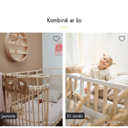
Kombinē ar šo
Jaunums
ES izmēri