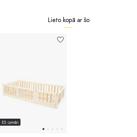
Lieto kopā ar šo
ES izmēri