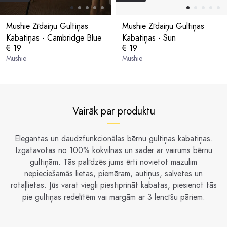
Mushie Zīdaiņu Gultiņas
Mushie Zīdaiņu Gultiņas
Kabatiņas - Cambridge Blue
Kabatiņas - Sun
€ 19
€ 19
Mushie
Mushie
Vairāk par produktu
Elegantas un daudzfunkcionālas bērnu gultiņas kabatiņas.
Izgatavotas no 100% kokvilnas un sader ar vairums bērnu
gultiņām. Tās palīdzēs jums ērti novietot mazulim
nepieciešamās lietas, piemēram, autiņus, salvetes un
rotaļlietas. Jūs varat viegli piestiprināt kabatas, piesienot tās
pie gultiņas redelītēm vai margām ar 3 lencīšu pāriem.