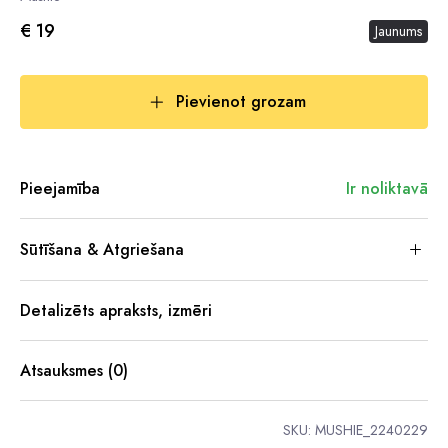
€ 19
Jaunums
Pievienot grozam
Pieejamība
Ir noliktavā
Sūtīšana & Atgriešana
Detalizēts apraksts, izmēri
Atsauksmes (0)
SKU:
MUSHIE_2240229