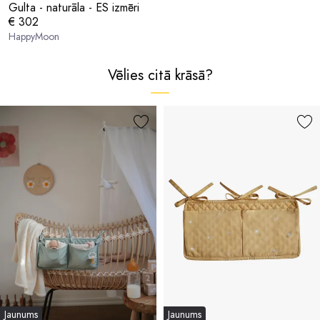
Gulta - naturāla - ES izmēri
€ 302
HappyMoon
Vēlies citā krāsā?
Jaunums
Jaunums