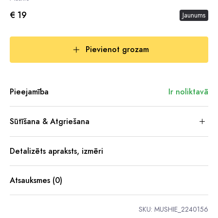
€ 19
Jaunums
Pievienot grozam
Pieejamība
Ir noliktavā
Sūtīšana & Atgriešana
Detalizēts apraksts, izmēri
Atsauksmes (0)
SKU:
MUSHIE_2240156