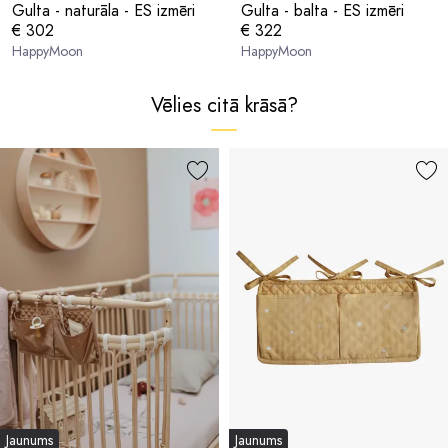
Gulta - naturāla - ES izmēri
Gulta - balta - ES izmēri
€ 302
€ 322
HappyMoon
HappyMoon
Vēlies citā krāsā?
Jaunums
Jaunums