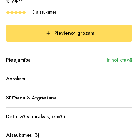
€ 74
3 atsauksmes
Pievienot grozam
Pieejamība
Ir noliktavā
Apraksts
Sūtīšana & Atgriešana
Detalizēts apraksts, izmēri
Atsauksmes (3)