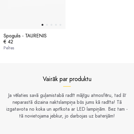
Spogulis - TAURENIS
€ 42
Peltes
Vairāk par produktu
Ja vēlaties savā guļamistabā radīt mājīgu atmosfēru, tad šī
neparastā dizaina naktslampiņa būs jums kā radīta! Tā
izgatavota no koka un aprīkota ar LED lampiņām. Bez tam -
tā novietojama jebkur, jo darbojas uz baterijām!