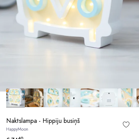
Naktslampa - Hippiju busiņš
HappyMoon
40