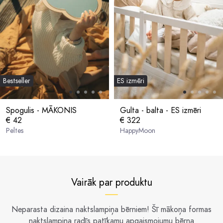
Bestseller
ES izmēri
Spogulis - MĀKONIS
Gulta - balta - ES izmēri
€ 42
€ 322
Peltes
HappyMoon
Vairāk par produktu
Neparasta dizaina naktslampiņa bērniem! Šī mākoņa formas
naktslampiņa radīs patīkamu apgaismojumu bērna