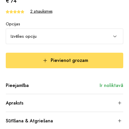
€ 74
2 atsauksmes
Opcijas
Izvēlies opciju
Pievienot grozam
Pieejamība
Ir noliktavā
Apraksts
Sūtīšana & Atgriešana