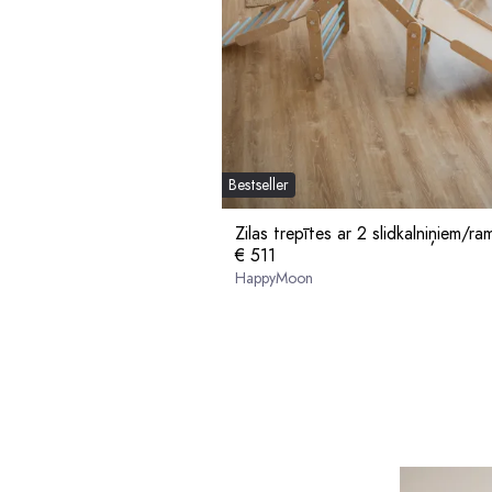
Bestseller
Zilas trepītes ar 2 slidkalniņiem/r
€ 511
HappyMoon