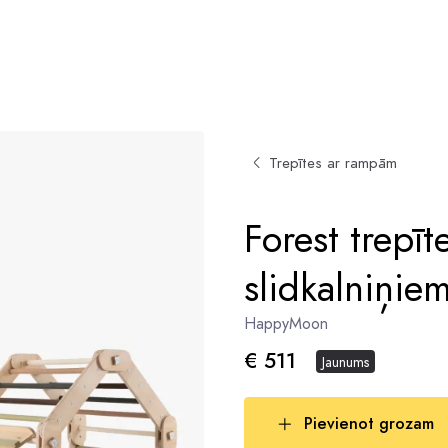
Trepītes ar rampām
Forest trepīt
slidkalniņi
HappyMoon
€ 511
Jaunums
Pievienot grozam