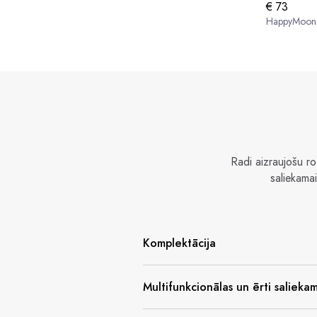
€ 73
HappyMoon
Radi aizraujošu r
saliekama
Komplektācija
Multifunkcionālas un ērti salieka