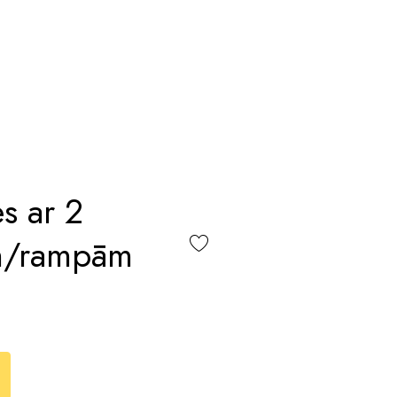
es ar 2
em/rampām