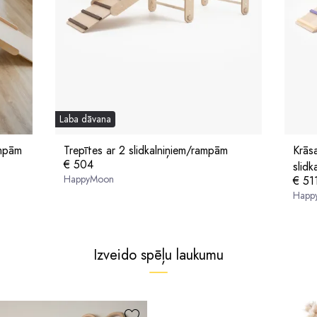
Laba dāvana
ampām
Trepītes ar 2 slidkalniņiem/rampām
Krāsa
€ 504
slid
HappyMoon
€ 51
Happ
Izveido spēļu laukumu