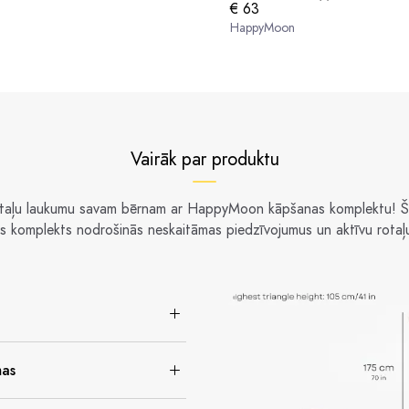
€ 63
HappyMoon
Vairāk par produktu
otaļu laukumu savam bērnam ar HappyMoon kāpšanas komplektu! Šis
is komplekts nodrošinās neskaitāmas piedzīvojumus un aktīvu rotaļu
mas