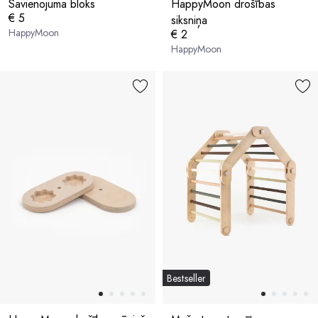
Savienojuma bloks
HappyMoon drošības
€ 5
siksniņa
HappyMoon
€ 2
HappyMoon
Bestseller