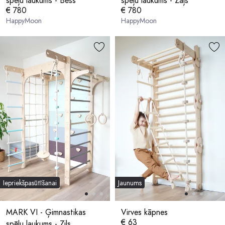
spēļu laukums - Bēšs
spēļu laukums - Zaļš
€ 780
€ 780
HappyMoon
HappyMoon
Iepriekšpasūtīšanai
Jaunums
MARK VI - Ģimnastikas
Virves kāpnes
€ 63
spēļu laukums - Zils