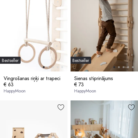
Bestseller
Bestseller
Vingrošanas riņķi ar trapeci
Sienas stiprinājums
€ 63
€ 73
HappyMoon
HappyMoon