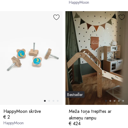
HappyMoon
Bestseller
HappyMoon skrūve
Meža toņa trepītes ar
€ 2
akmeņu rampu
HappyMoon
€ 424