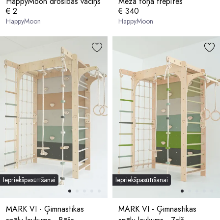
HappyMoon drošības vāciņš
Meža toņa trepītes
€ 2
€ 340
HappyMoon
HappyMoon
Iepriekšpasūtīšanai
Iepriekšpasūtīšanai
MARK VI - Ģimnastikas
MARK VI - Ģimnastikas