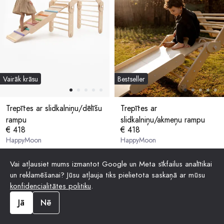
Vairāk krāsu
Bestseller
Trepītes ar slidkalniņu/dēlīšu
Trepītes ar
rampu
slidkalniņu/akmeņu rampu
€ 418
€ 418
HappyMoon
HappyMoon
Vai atļausiet mums izmantot Google un Meta sīkfailus analītikai
un reklamēšanai? Jūsu atļauja tiks pielietota saskaņā ar mūsu
konfidencialitātes politiku
.
Jā
Nē