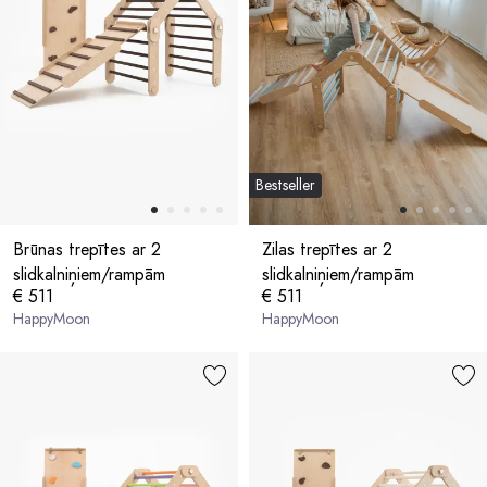
Bestseller
Brūnas trepītes ar 2
Zilas trepītes ar 2
slidkalniņiem/rampām
slidkalniņiem/rampām
€ 511
€ 511
HappyMoon
HappyMoon