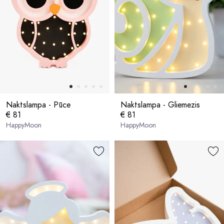
Naktslampa - Pūce
Naktslampa - Gliemezis
€ 81
€ 81
HappyMoon
HappyMoon