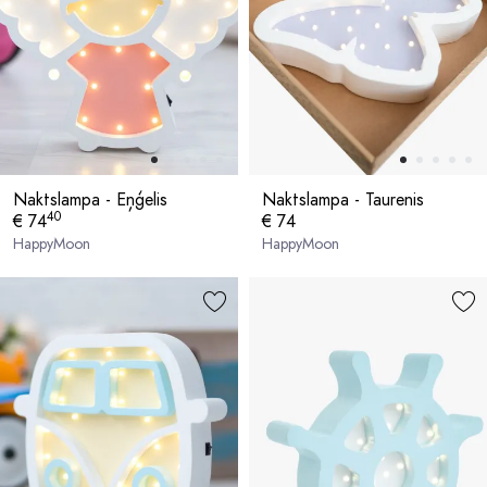
Naktslampa - Eņģelis
Naktslampa - Taurenis
40
€ 74
€ 74
HappyMoon
HappyMoon