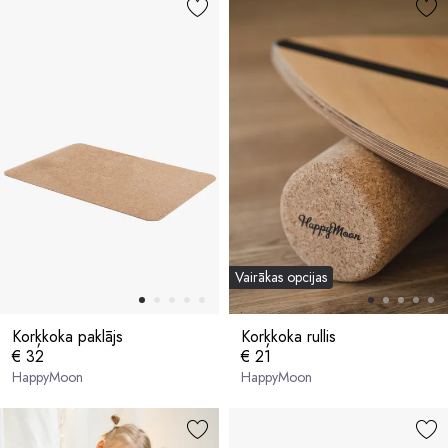
Vairākas opcijas
Korķkoka paklājs
Korķkoka rullis
€ 32
€ 21
HappyMoon
HappyMoon