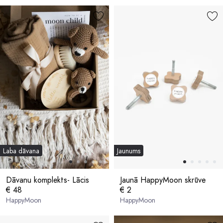
Laba dāvana
Jaunums
Dāvanu komplekts- Lācis
Jaunā HappyMoon skrūve
€ 48
€ 2
HappyMoon
HappyMoon