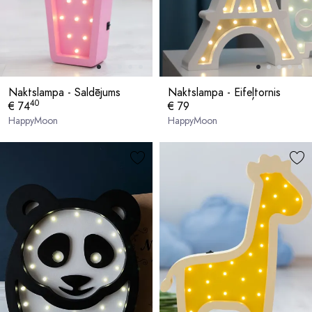
Naktslampa - Saldējums
Naktslampa - Eifeļtornis
40
€ 74
€ 79
HappyMoon
HappyMoon