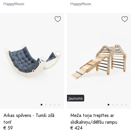
HappyMoon
HappyMoon
Jaunums
Arkas spilvens - Tumši zilā
Meža toņa trepītes ar
tonī
slidkalniņu/dēlīšu rampu
€ 59
€ 424