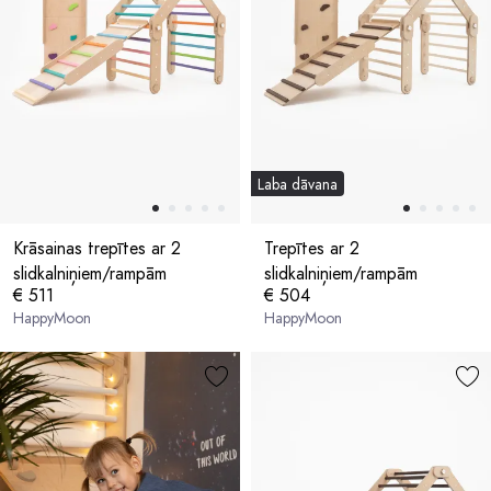
Laba dāvana
Krāsainas trepītes ar 2
Trepītes ar 2
slidkalniņiem/rampām
slidkalniņiem/rampām
€ 511
€ 504
HappyMoon
HappyMoon