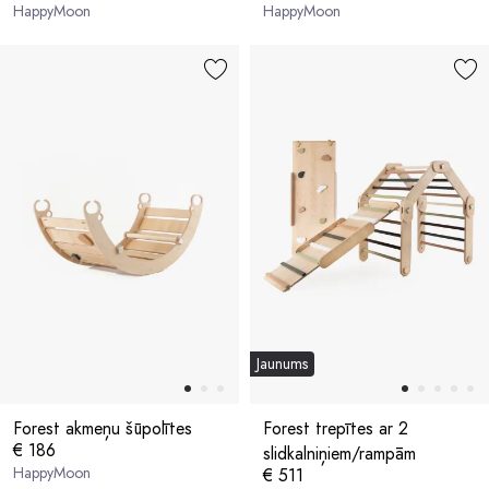
HappyMoon
HappyMoon
Jaunums
Forest akmeņu šūpolītes
Forest trepītes ar 2
€ 186
slidkalniņiem/rampām
HappyMoon
€ 511