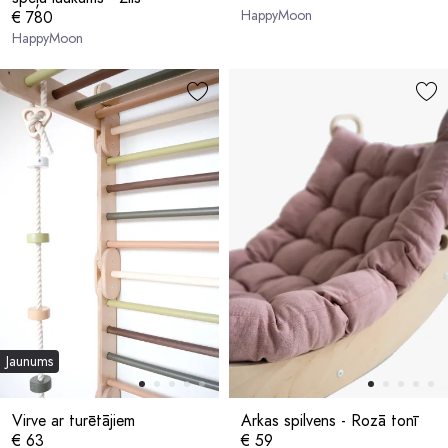
HappyMoon
€ 780
HappyMoon
Jaunums
Virve ar turētājiem
Arkas spilvens - Rozā tonī
€ 63
€ 59