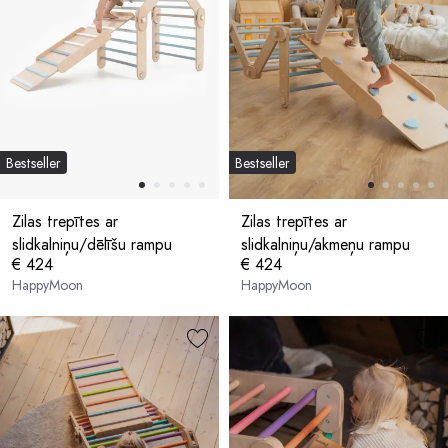
Bestseller
Bestseller
Zilas trepītes ar
Zilas trepītes ar
slidkalniņu/dēlīšu rampu
slidkalniņu/akmeņu rampu
€ 424
€ 424
HappyMoon
HappyMoon