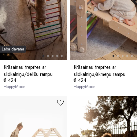
Laba dāvana
Krāsainas trepītes ar
Krāsainas trepītes ar
slidkalniņu/dēlīšu rampu
slidkalniņu/akmeņu rampu
€ 424
€ 424
HappyMoon
HappyMoon