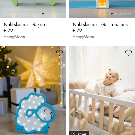
Naktslampa - Raķete
Naktslampa - Gaisa balons
€ 79
€ 79
HappyMoon
HappyMoon
ES izmēri