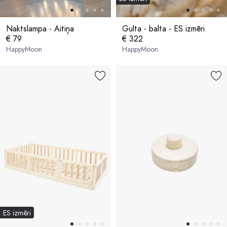
Naktslampa - Aitiņa
Gulta - balta - ES izmēri
€ 79
€ 322
HappyMoon
HappyMoon
ES izmēri